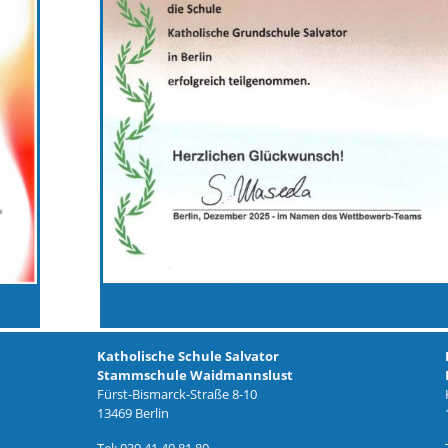
Katholische Schule Salvator
Stammschule Waidmannslust
Fürst-Bismarck-Straße 8-10
13469 Berlin