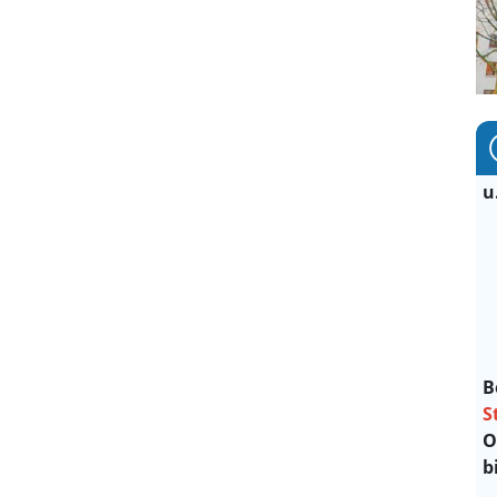
u
B
S
O
b