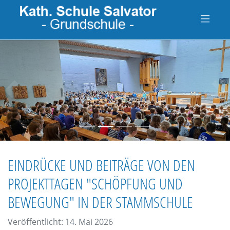
zurück
vo
EINDRÜCKE UND BEITRÄGE VON DEN
PROJEKTTAGEN "SCHÖPFUNG UND
BEWEGUNG" IN DER STAMMSCHULE
Veröffentlicht: 14. Mai 2026