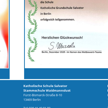
Katholische Schule Salvator
Stammschule Waidmannslust
Fürst-Bismarck-Straße 8-10
13469 Berlin